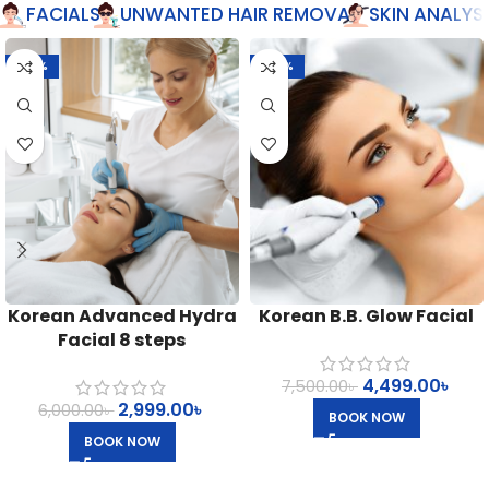
FACIALS
UNWANTED HAIR REMOVAL
SKIN ANALYSI
-50%
-40%
Korean Advanced Hydra
Korean B.B. Glow Facial
Facial 8 steps
4,499.00
৳
7,500.00
৳
2,999.00
৳
6,000.00
৳
BOOK NOW
BOOK NOW